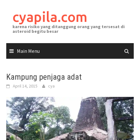
Skip
to
cyapila.com
content
karena risiko yang ditanggung orang yang tersesat di
asteroid begitu besar
Main Menu
Kampung penjaga adat
April 14, 2015
cya