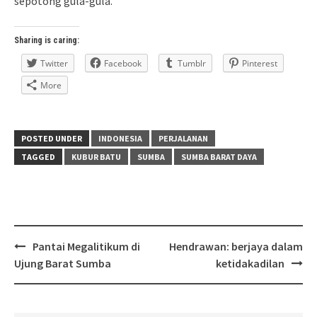
sepotong gula-gula.
Sharing is caring:
Twitter
Facebook
Tumblr
Pinterest
More
POSTED UNDER
INDONESIA
PERJALANAN
TAGGED
KUBUR BATU
SUMBA
SUMBA BARAT DAYA
Post
Pantai Megalitikum di
Hendrawan: berjaya dalam
navigation
Ujung Barat Sumba
ketidakadilan