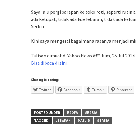
Saya lalu pergi sarapan ke toko roti, seperti rutinit
ada ketupat, tidak ada kue lebaran, tidak ada kelu
Serbia.
Kini saya mengerti bagaimana rasanya menjadi min
Tulisan dimuat di Yahoo News â€“ Jum, 25 Jul 2014
Bisa dibaca di sini.
Sharing is caring:
Twitter
Facebook
Tumblr
Pinterest
POSTED UNDER
EROPA
SERBIA
TAGGED
LEBARAN
MASJID
SERBIA