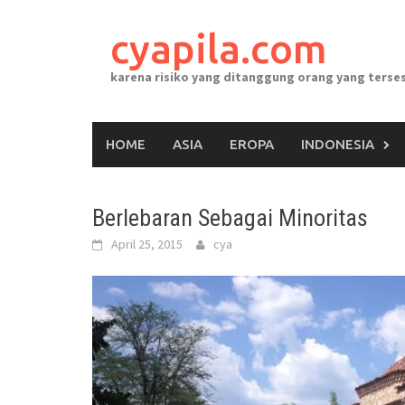
Skip
to
cyapila.com
content
karena risiko yang ditanggung orang yang terses
HOME
ASIA
EROPA
INDONESIA
Berlebaran Sebagai Minoritas
April 25, 2015
cya