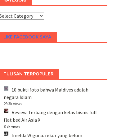
ategori
LIKE FACEBOOK SAYA
TULISAN TERPOPULER
10 bukti foto bahwa Maldives adalah
negara Islam
29.3k views
Review: Terbang dengan kelas bisnis full
flat bed Air Asia X
8.7k views
Imelda Wiguna: rekor yang belum