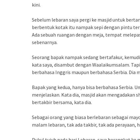
kini.
Sebelum lebaran saya pergi ke masjid untuk berta
berbentuk kotak itu nampak sepi dengan pintu ter
Ada sebuah ruangan dengan meja, tempat melepas
sebenarnya.
Seorang bapak nampak sedang bertafakur, kemudi
kata saya, disambut dengan Waalaikumsalam. Tapi i
berbahasa Inggris maupun berbahasa Serbia. Dia m
Bapak yang kedua, hanya bisa berbahasa Serbia. 
menjelaskan. Kata dia, masjid akan mengadakan sha
bertakbir bersama, kata dia.
Sebagai orang yang biasa berlebaran sebagai mayor
malam lebaran, tak ada takbir, tak ada perayaan, h
Pukul tujuh pada hari Lebaran, saya berangkat ke 