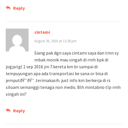
Reply
cintami
August 26, 2016 at 12:28 pm
Siang pak dgn saya cintami saya dan tmn sy
mbak monik mau singah di rmh bpk di
jogja.tgl 1 sep 2016 jm 7.kereta km br sampai di
lempuyungan apa ada transportasi ke sana or bisa di
jemputðŸ˜ðŸ˜ .terimakasih. just info km berkerja di rs
siloam semanggi tenaga non medis. Blh mintabno tlp rmh
singah ini?
Reply