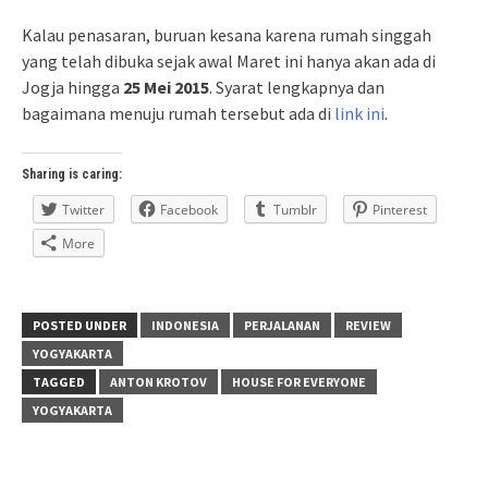
Kalau penasaran, buruan kesana karena rumah singgah
yang telah dibuka sejak awal Maret ini hanya akan ada di
Jogja hingga
25 Mei 2015
. Syarat lengkapnya dan
bagaimana menuju rumah tersebut ada di
link ini
.
Sharing is caring:
Twitter
Facebook
Tumblr
Pinterest
More
POSTED UNDER
INDONESIA
PERJALANAN
REVIEW
YOGYAKARTA
TAGGED
ANTON KROTOV
HOUSE FOR EVERYONE
YOGYAKARTA