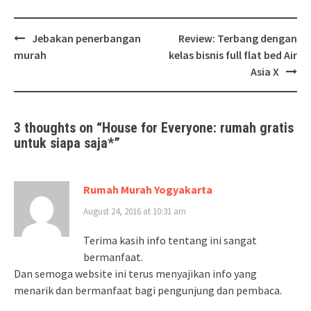
Post
Jebakan penerbangan
Review: Terbang dengan
navigation
murah
kelas bisnis full flat bed Air
Asia X
3 thoughts on “
House for Everyone: rumah gratis
untuk siapa saja*
”
Rumah Murah Yogyakarta
August 24, 2016 at 10:31 am
Terima kasih info tentang ini sangat
bermanfaat.
Dan semoga website ini terus menyajikan info yang
menarik dan bermanfaat bagi pengunjung dan pembaca.