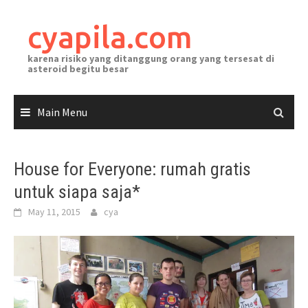
Skip
to
cyapila.com
content
karena risiko yang ditanggung orang yang tersesat di
asteroid begitu besar
Main Menu
House for Everyone: rumah gratis
untuk siapa saja*
May 11, 2015
cya