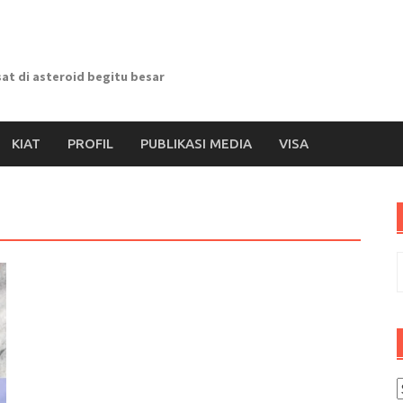
at di asteroid begitu besar
KIAT
PROFIL
PUBLIKASI MEDIA
VISA
S
f
K