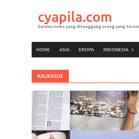
Skip
to
cyapila.com
content
karena risiko yang ditanggung orang yang terses
HOME
ASIA
EROPA
INDONESIA
KAUKASUS