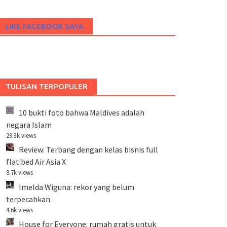
LIKE FACEBOOK SAYA
TULISAN TERPOPULER
10 bukti foto bahwa Maldives adalah
negara Islam
29.3k views
Review: Terbang dengan kelas bisnis full
flat bed Air Asia X
8.7k views
Imelda Wiguna: rekor yang belum
terpecahkan
4.6k views
House for Everyone: rumah gratis untuk