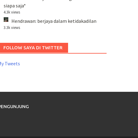
siapa saja*
4.3k views
Hendrawan: berjaya dalam ketidakadilan
3.3k views
FOLLOW SAYA DI TWITTER
My Tweets
PENGUNJUNG