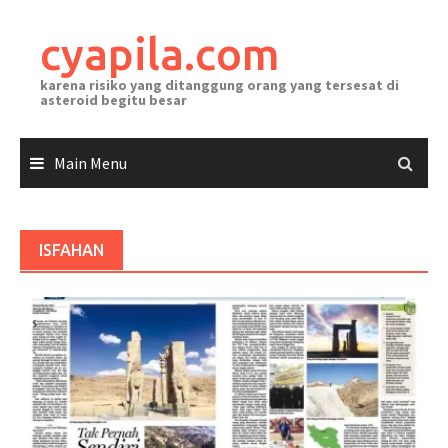
Skip
to
cyapila.com
content
karena risiko yang ditanggung orang yang tersesat di
asteroid begitu besar
Main Menu
ISFAHAN