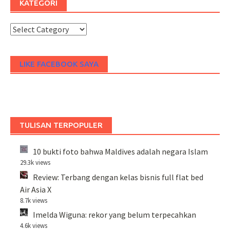
KATEGORI
Kategori
LIKE FACEBOOK SAYA
TULISAN TERPOPULER
10 bukti foto bahwa Maldives adalah negara Islam
29.3k views
Review: Terbang dengan kelas bisnis full flat bed
Air Asia X
8.7k views
Imelda Wiguna: rekor yang belum terpecahkan
4.6k views