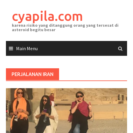
Skip
to
cyapila.com
content
karena risiko yang ditanggung orang yang tersesat di
asteroid begitu besar
Main Menu
PERJALANAN IRAN