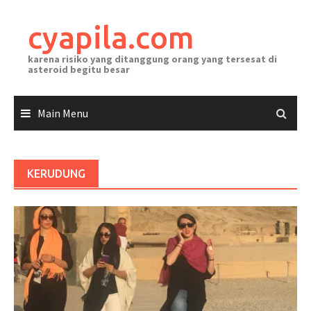
Skip
to
cyapila.com
content
karena risiko yang ditanggung orang yang tersesat di
asteroid begitu besar
Main Menu
KERUDUNG