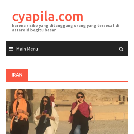
Skip
to
cyapila.com
content
karena risiko yang ditanggung orang yang tersesat di
asteroid begitu besar
Main Menu
IRAN